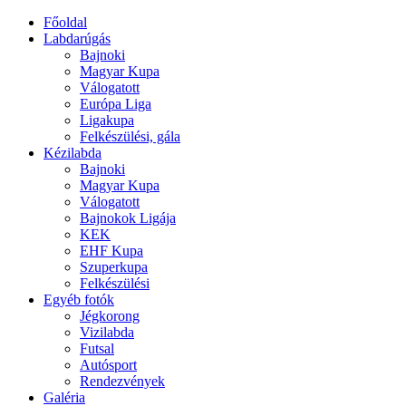
Főoldal
Labdarúgás
Bajnoki
Magyar Kupa
Válogatott
Európa Liga
Ligakupa
Felkészülési, gála
Kézilabda
Bajnoki
Magyar Kupa
Válogatott
Bajnokok Ligája
KEK
EHF Kupa
Szuperkupa
Felkészülési
Egyéb fotók
Jégkorong
Vizilabda
Futsal
Autósport
Rendezvények
Galéria