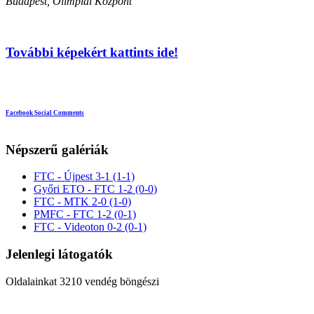
Budapest, Olimpiai Központ
További képekért kattints ide!
Facebook Social Comments
Népszerű galériák
FTC - Újpest 3-1 (1-1)
Győri ETO - FTC 1-2 (0-0)
FTC - MTK 2-0 (1-0)
PMFC - FTC 1-2 (0-1)
FTC - Videoton 0-2 (0-1)
Jelenlegi látogatók
Oldalainkat 3210 vendég böngészi