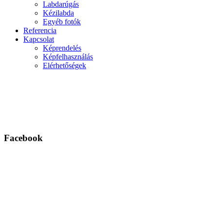
Labdarúgás
Kézilabda
Egyéb fotók
Referencia
Kapcsolat
Képrendelés
Képfelhasználás
Elérhetőségek
Facebook