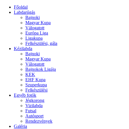
Főoldal
Labdarúgás
Bajnoki
Magyar Kupa
Válogatott
Európa Liga
Ligakupa
Felkészülési, gála
Kézilabda
Bajnoki
Magyar Kupa
Válogatott
Bajnokok Ligája
KEK
EHF Kupa
Szuperkupa
Felkészülési
Egyéb fotók
Jégkorong
Vizilabda
Futsal
Autósport
Rendezvények
Galéria