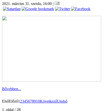
2021. március 31. szerda, 16:00
|
Bővebben...
Első
Előző
1
2
3
4
5
6
7
8
9
10
Következő
Utolsó
1. oldal / 28