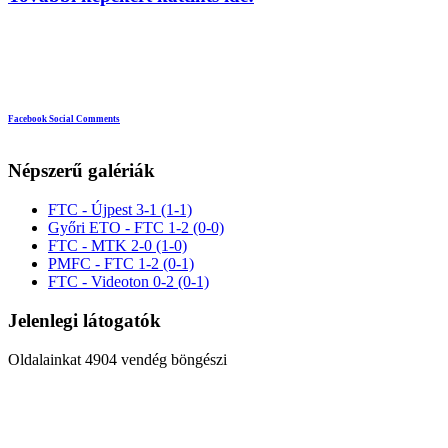
Facebook Social Comments
Népszerű galériák
FTC - Újpest 3-1 (1-1)
Győri ETO - FTC 1-2 (0-0)
FTC - MTK 2-0 (1-0)
PMFC - FTC 1-2 (0-1)
FTC - Videoton 0-2 (0-1)
Jelenlegi látogatók
Oldalainkat 4904 vendég böngészi