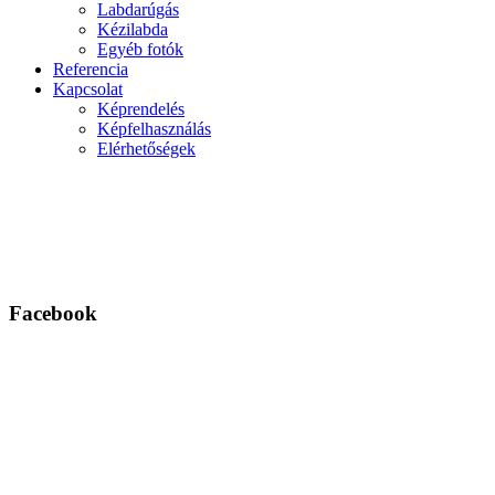
Labdarúgás
Kézilabda
Egyéb fotók
Referencia
Kapcsolat
Képrendelés
Képfelhasználás
Elérhetőségek
Facebook