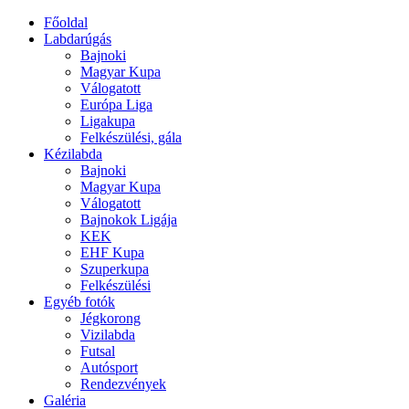
Főoldal
Labdarúgás
Bajnoki
Magyar Kupa
Válogatott
Európa Liga
Ligakupa
Felkészülési, gála
Kézilabda
Bajnoki
Magyar Kupa
Válogatott
Bajnokok Ligája
KEK
EHF Kupa
Szuperkupa
Felkészülési
Egyéb fotók
Jégkorong
Vizilabda
Futsal
Autósport
Rendezvények
Galéria