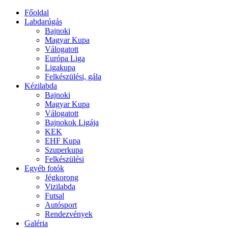
Főoldal
Labdarúgás
Bajnoki
Magyar Kupa
Válogatott
Európa Liga
Ligakupa
Felkészülési, gála
Kézilabda
Bajnoki
Magyar Kupa
Válogatott
Bajnokok Ligája
KEK
EHF Kupa
Szuperkupa
Felkészülési
Egyéb fotók
Jégkorong
Vizilabda
Futsal
Autósport
Rendezvények
Galéria