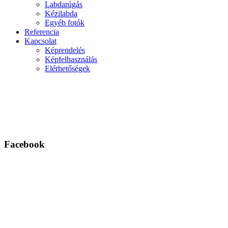
Labdarúgás
Kézilabda
Egyéb fotók
Referencia
Kapcsolat
Képrendelés
Képfelhasználás
Elérhetőségek
Facebook