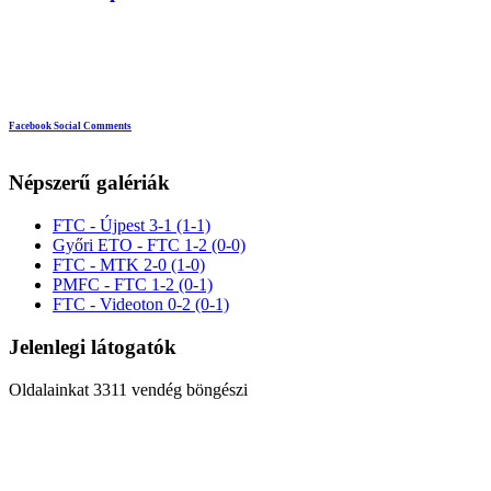
Facebook Social Comments
Népszerű galériák
FTC - Újpest 3-1 (1-1)
Győri ETO - FTC 1-2 (0-0)
FTC - MTK 2-0 (1-0)
PMFC - FTC 1-2 (0-1)
FTC - Videoton 0-2 (0-1)
Jelenlegi látogatók
Oldalainkat 3311 vendég böngészi