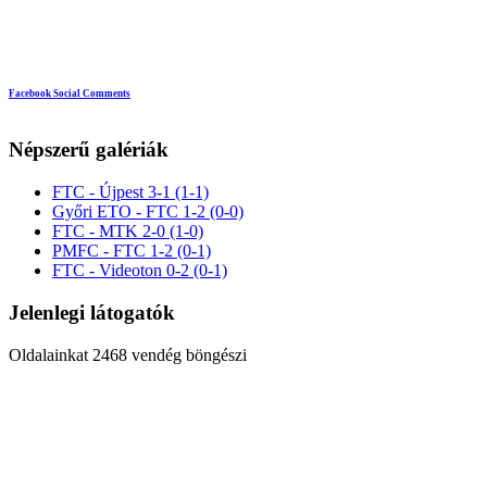
Facebook Social Comments
Népszerű galériák
FTC - Újpest 3-1 (1-1)
Győri ETO - FTC 1-2 (0-0)
FTC - MTK 2-0 (1-0)
PMFC - FTC 1-2 (0-1)
FTC - Videoton 0-2 (0-1)
Jelenlegi látogatók
Oldalainkat 2468 vendég böngészi