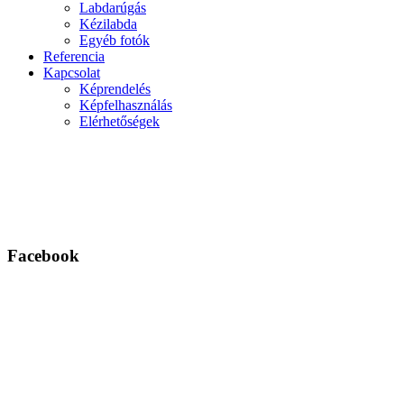
Labdarúgás
Kézilabda
Egyéb fotók
Referencia
Kapcsolat
Képrendelés
Képfelhasználás
Elérhetőségek
Facebook