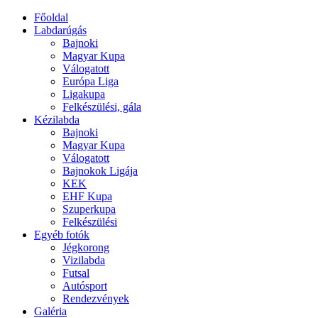
Főoldal
Labdarúgás
Bajnoki
Magyar Kupa
Válogatott
Európa Liga
Ligakupa
Felkészülési, gála
Kézilabda
Bajnoki
Magyar Kupa
Válogatott
Bajnokok Ligája
KEK
EHF Kupa
Szuperkupa
Felkészülési
Egyéb fotók
Jégkorong
Vizilabda
Futsal
Autósport
Rendezvények
Galéria