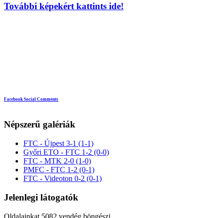
További képekért kattints ide!
Facebook Social Comments
Népszerű galériák
FTC - Újpest 3-1 (1-1)
Győri ETO - FTC 1-2 (0-0)
FTC - MTK 2-0 (1-0)
PMFC - FTC 1-2 (0-1)
FTC - Videoton 0-2 (0-1)
Jelenlegi látogatók
Oldalainkat 5082 vendég böngészi