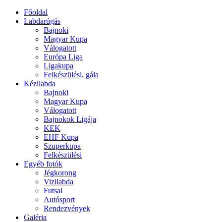
Főoldal
Labdarúgás
Bajnoki
Magyar Kupa
Válogatott
Európa Liga
Ligakupa
Felkészülési, gála
Kézilabda
Bajnoki
Magyar Kupa
Válogatott
Bajnokok Ligája
KEK
EHF Kupa
Szuperkupa
Felkészülési
Egyéb fotók
Jégkorong
Vizilabda
Futsal
Autósport
Rendezvények
Galéria