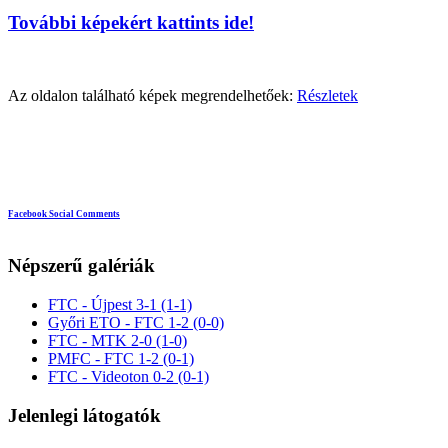
További képekért kattints ide!
Az oldalon található képek megrendelhetőek:
Részletek
Facebook Social Comments
Népszerű galériák
FTC - Újpest 3-1 (1-1)
Győri ETO - FTC 1-2 (0-0)
FTC - MTK 2-0 (1-0)
PMFC - FTC 1-2 (0-1)
FTC - Videoton 0-2 (0-1)
Jelenlegi látogatók