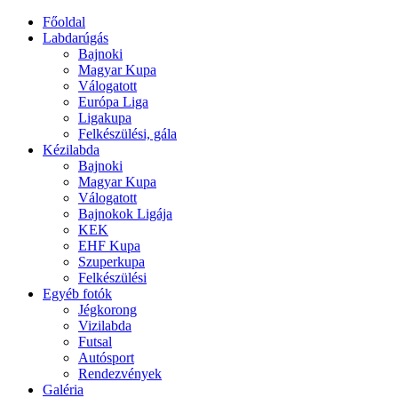
Főoldal
Labdarúgás
Bajnoki
Magyar Kupa
Válogatott
Európa Liga
Ligakupa
Felkészülési, gála
Kézilabda
Bajnoki
Magyar Kupa
Válogatott
Bajnokok Ligája
KEK
EHF Kupa
Szuperkupa
Felkészülési
Egyéb fotók
Jégkorong
Vizilabda
Futsal
Autósport
Rendezvények
Galéria