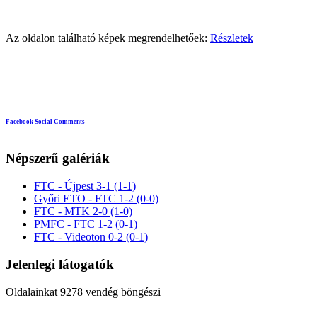
Az oldalon található képek megrendelhetőek:
Részletek
Facebook Social Comments
Népszerű galériák
FTC - Újpest 3-1 (1-1)
Győri ETO - FTC 1-2 (0-0)
FTC - MTK 2-0 (1-0)
PMFC - FTC 1-2 (0-1)
FTC - Videoton 0-2 (0-1)
Jelenlegi látogatók
Oldalainkat 9278 vendég böngészi