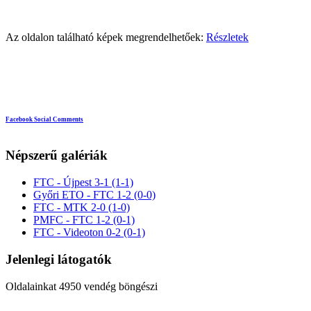
Az oldalon található képek megrendelhetőek:
Részletek
Facebook Social Comments
Népszerű galériák
FTC - Újpest 3-1 (1-1)
Győri ETO - FTC 1-2 (0-0)
FTC - MTK 2-0 (1-0)
PMFC - FTC 1-2 (0-1)
FTC - Videoton 0-2 (0-1)
Jelenlegi látogatók
Oldalainkat 4950 vendég böngészi