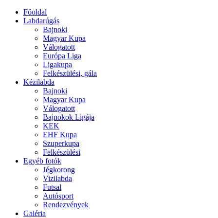
Főoldal
Labdarúgás
Bajnoki
Magyar Kupa
Válogatott
Európa Liga
Ligakupa
Felkészülési, gála
Kézilabda
Bajnoki
Magyar Kupa
Válogatott
Bajnokok Ligája
KEK
EHF Kupa
Szuperkupa
Felkészülési
Egyéb fotók
Jégkorong
Vizilabda
Futsal
Autósport
Rendezvények
Galéria