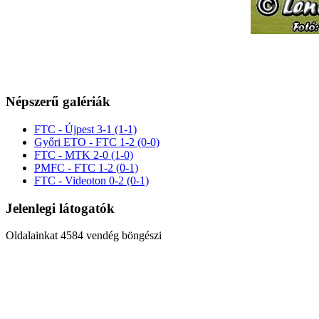
Népszerű galériák
FTC - Újpest 3-1 (1-1)
Győri ETO - FTC 1-2 (0-0)
FTC - MTK 2-0 (1-0)
PMFC - FTC 1-2 (0-1)
FTC - Videoton 0-2 (0-1)
Jelenlegi látogatók
Oldalainkat 4584 vendég böngészi