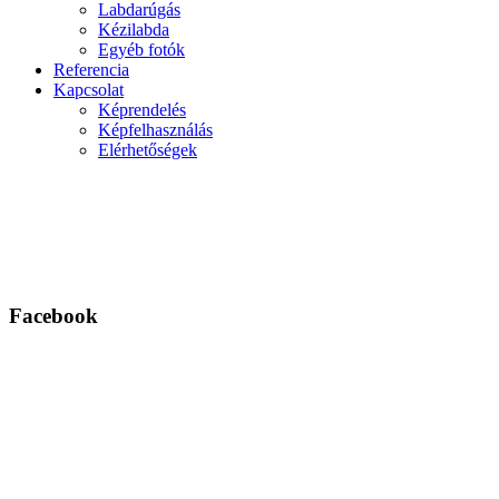
Labdarúgás
Kézilabda
Egyéb fotók
Referencia
Kapcsolat
Képrendelés
Képfelhasználás
Elérhetőségek
Facebook