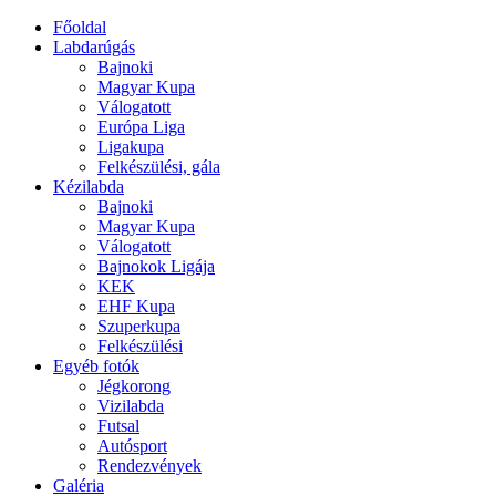
Főoldal
Labdarúgás
Bajnoki
Magyar Kupa
Válogatott
Európa Liga
Ligakupa
Felkészülési, gála
Kézilabda
Bajnoki
Magyar Kupa
Válogatott
Bajnokok Ligája
KEK
EHF Kupa
Szuperkupa
Felkészülési
Egyéb fotók
Jégkorong
Vizilabda
Futsal
Autósport
Rendezvények
Galéria