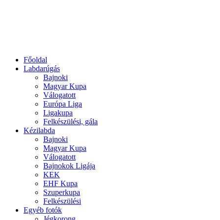
Főoldal
Labdarúgás
Bajnoki
Magyar Kupa
Válogatott
Európa Liga
Ligakupa
Felkészülési, gála
Kézilabda
Bajnoki
Magyar Kupa
Válogatott
Bajnokok Ligája
KEK
EHF Kupa
Szuperkupa
Felkészülési
Egyéb fotók
Jégkorong