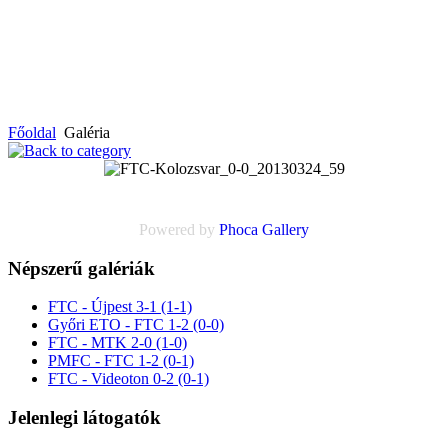
Főoldal
Galéria
Powered by
Phoca
Gallery
Népszerű galériák
FTC - Újpest 3-1 (1-1)
Győri ETO - FTC 1-2 (0-0)
FTC - MTK 2-0 (1-0)
PMFC - FTC 1-2 (0-1)
FTC - Videoton 0-2 (0-1)
Jelenlegi látogatók