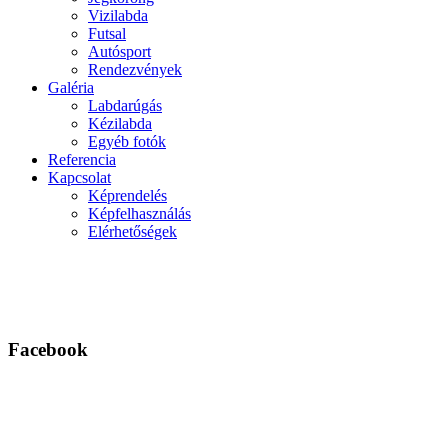
Vizilabda
Futsal
Autósport
Rendezvények
Galéria
Labdarúgás
Kézilabda
Egyéb fotók
Referencia
Kapcsolat
Képrendelés
Képfelhasználás
Elérhetőségek
Facebook