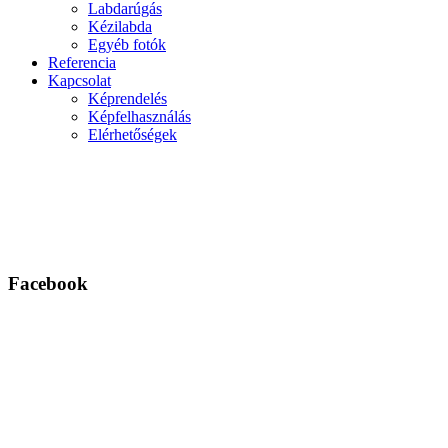
Labdarúgás
Kézilabda
Egyéb fotók
Referencia
Kapcsolat
Képrendelés
Képfelhasználás
Elérhetőségek
Facebook