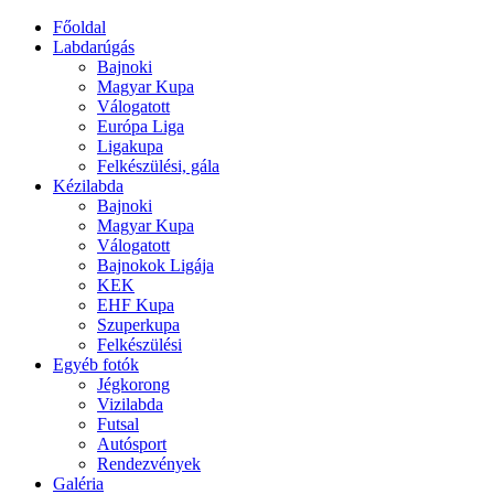
Főoldal
Labdarúgás
Bajnoki
Magyar Kupa
Válogatott
Európa Liga
Ligakupa
Felkészülési, gála
Kézilabda
Bajnoki
Magyar Kupa
Válogatott
Bajnokok Ligája
KEK
EHF Kupa
Szuperkupa
Felkészülési
Egyéb fotók
Jégkorong
Vizilabda
Futsal
Autósport
Rendezvények
Galéria