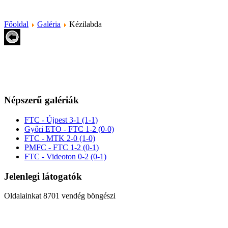
Főoldal
Galéria
Kézilabda
Népszerű galériák
FTC - Újpest 3-1 (1-1)
Győri ETO - FTC 1-2 (0-0)
FTC - MTK 2-0 (1-0)
PMFC - FTC 1-2 (0-1)
FTC - Videoton 0-2 (0-1)
Jelenlegi látogatók
Oldalainkat 8701 vendég böngészi