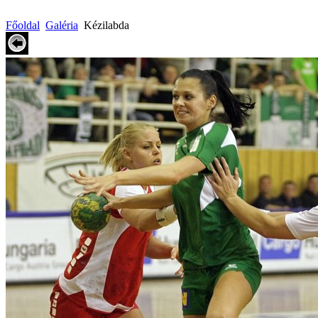
Főoldal
Galéria
Kézilabda