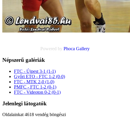
Powered by
Phoca
Gallery
Népszerű galériák
FTC - Újpest 3-1 (1-1)
Győri ETO - FTC 1-2 (0-0)
FTC - MTK 2-0 (1-0)
PMFC - FTC 1-2 (0-1)
FTC - Videoton 0-2 (0-1)
Jelenlegi látogatók
Oldalainkat 4618 vendég böngészi