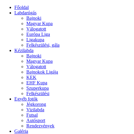
Főoldal
Labdarúgás
Bajnoki
Magyar Kupa
Válogatott
Európa Liga
Ligakupa
Felkészülési, gála
Kézilabda
Bajnoki
Magyar Kupa
Válogatott
Bajnokok Ligája
KEK
EHF Kupa
Szuperkupa
Felkészülési
Egyéb fotók
Jégkorong
Vizilabda
Futsal
Autósport
Rendezvények
Galéria