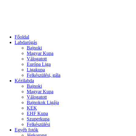
Főoldal
Labdarúgás
Bajnoki
Magyar Kupa
Válogatott
Európa Liga
Ligakupa
Felkészülési, gála
Kézilabda
Bajnoki
Magyar Kupa
Válogatott
Bajnokok Ligája
KEK
EHF Kupa
Szuperkupa
Felkészülési
Egyéb fotók
Jégkorong