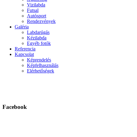
Vizilabda
Futsal
Autósport
Rendezvények
Galéria
Labdarúgás
Kézilabda
Egyéb fotók
Referencia
Kapcsolat
Képrendelés
Képfelhasználás
Elérhetőségek
Facebook