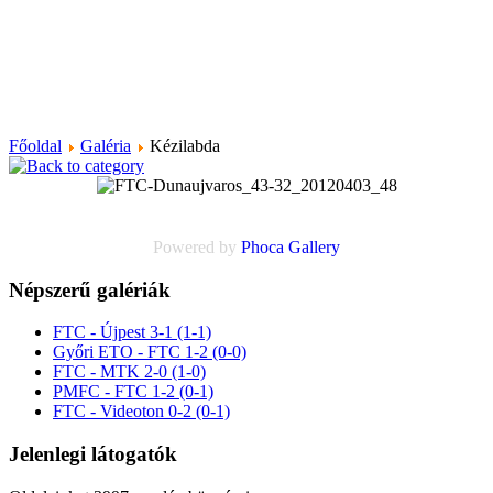
Főoldal
Galéria
Kézilabda
Powered by
Phoca
Gallery
Népszerű galériák
FTC - Újpest 3-1 (1-1)
Győri ETO - FTC 1-2 (0-0)
FTC - MTK 2-0 (1-0)
PMFC - FTC 1-2 (0-1)
FTC - Videoton 0-2 (0-1)
Jelenlegi látogatók