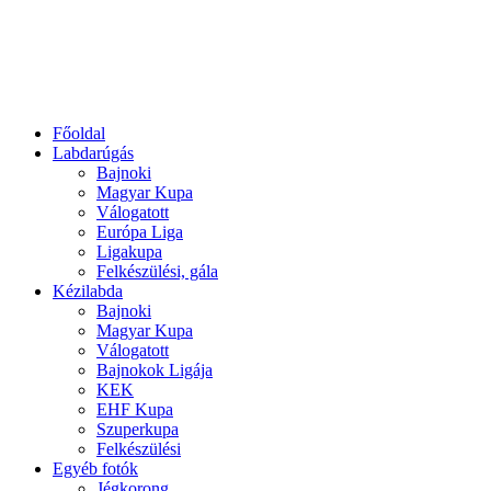
Főoldal
Labdarúgás
Bajnoki
Magyar Kupa
Válogatott
Európa Liga
Ligakupa
Felkészülési, gála
Kézilabda
Bajnoki
Magyar Kupa
Válogatott
Bajnokok Ligája
KEK
EHF Kupa
Szuperkupa
Felkészülési
Egyéb fotók
Jégkorong