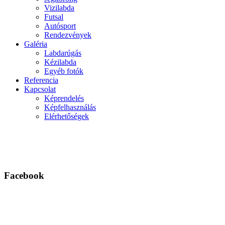
Vizilabda
Futsal
Autósport
Rendezvények
Galéria
Labdarúgás
Kézilabda
Egyéb fotók
Referencia
Kapcsolat
Képrendelés
Képfelhasználás
Elérhetőségek
Facebook