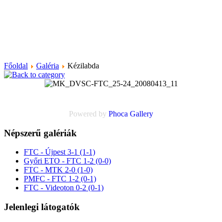
Főoldal
Galéria
Kézilabda
Powered by
Phoca
Gallery
Népszerű galériák
FTC - Újpest 3-1 (1-1)
Győri ETO - FTC 1-2 (0-0)
FTC - MTK 2-0 (1-0)
PMFC - FTC 1-2 (0-1)
FTC - Videoton 0-2 (0-1)
Jelenlegi látogatók