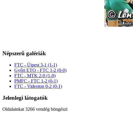
Népszerű galériák
FTC - Újpest 3-1 (1-1)
Győri ETO - FTC 1-2 (0-0)
FTC - MTK 2-0 (1-0)
PMFC - FTC 1-2 (0-1)
FTC - Videoton 0-2 (0-1)
Jelenlegi látogatók
Oldalainkat 3266 vendég böngészi