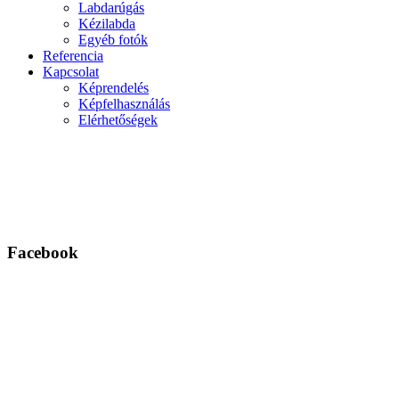
Labdarúgás
Kézilabda
Egyéb fotók
Referencia
Kapcsolat
Képrendelés
Képfelhasználás
Elérhetőségek
Facebook