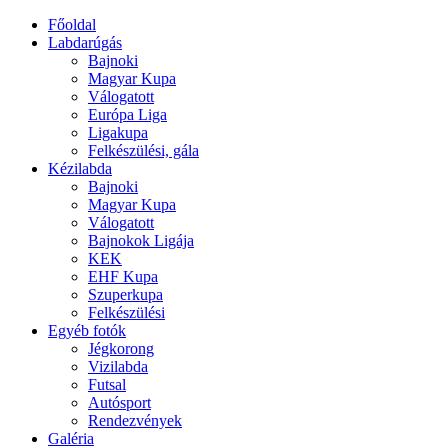
Főoldal
Labdarúgás
Bajnoki
Magyar Kupa
Válogatott
Európa Liga
Ligakupa
Felkészülési, gála
Kézilabda
Bajnoki
Magyar Kupa
Válogatott
Bajnokok Ligája
KEK
EHF Kupa
Szuperkupa
Felkészülési
Egyéb fotók
Jégkorong
Vizilabda
Futsal
Autósport
Rendezvények
Galéria