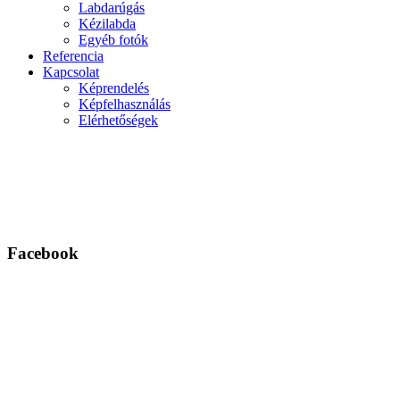
Labdarúgás
Kézilabda
Egyéb fotók
Referencia
Kapcsolat
Képrendelés
Képfelhasználás
Elérhetőségek
Facebook