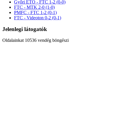
Győri ETO - FTC 1-2 (0-0)
FTC - MTK 2-0 (1-0)
PMFC - FTC 1-2 (0-1)
FTC - Videoton 0-2 (0-1)
Jelenlegi látogatók
Oldalainkat 10536 vendég böngészi