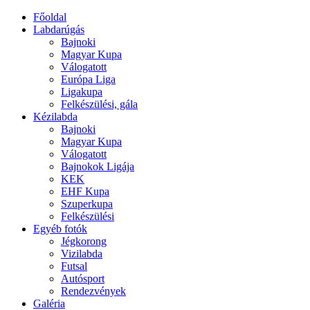
Főoldal
Labdarúgás
Bajnoki
Magyar Kupa
Válogatott
Európa Liga
Ligakupa
Felkészülési, gála
Kézilabda
Bajnoki
Magyar Kupa
Válogatott
Bajnokok Ligája
KEK
EHF Kupa
Szuperkupa
Felkészülési
Egyéb fotók
Jégkorong
Vizilabda
Futsal
Autósport
Rendezvények
Galéria