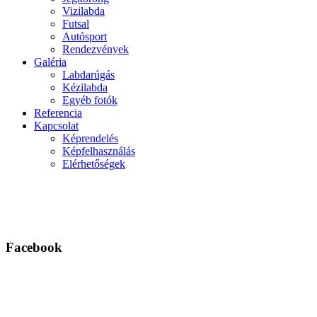
Vizilabda
Futsal
Autósport
Rendezvények
Galéria
Labdarúgás
Kézilabda
Egyéb fotók
Referencia
Kapcsolat
Képrendelés
Képfelhasználás
Elérhetőségek
Facebook