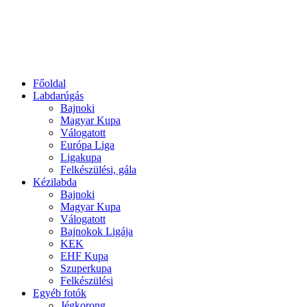
Főoldal
Labdarúgás
Bajnoki
Magyar Kupa
Válogatott
Európa Liga
Ligakupa
Felkészülési, gála
Kézilabda
Bajnoki
Magyar Kupa
Válogatott
Bajnokok Ligája
KEK
EHF Kupa
Szuperkupa
Felkészülési
Egyéb fotók
Jégkorong