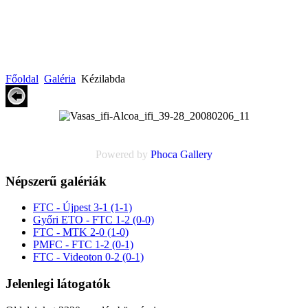
Főoldal
Galéria
Kézilabda
Powered by
Phoca
Gallery
Népszerű galériák
FTC - Újpest 3-1 (1-1)
Győri ETO - FTC 1-2 (0-0)
FTC - MTK 2-0 (1-0)
PMFC - FTC 1-2 (0-1)
FTC - Videoton 0-2 (0-1)
Jelenlegi látogatók