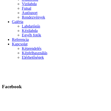
Vizilabda
Futsal
Autósport
Rendezvények
Galéria
Labdarúgás
Kézilabda
Egyéb fotók
Referencia
Kapcsolat
Képrendelés
Képfelhasználás
Elérhetőségek
Facebook