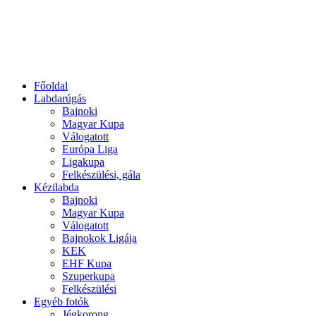
Főoldal
Labdarúgás
Bajnoki
Magyar Kupa
Válogatott
Európa Liga
Ligakupa
Felkészülési, gála
Kézilabda
Bajnoki
Magyar Kupa
Válogatott
Bajnokok Ligája
KEK
EHF Kupa
Szuperkupa
Felkészülési
Egyéb fotók
Jégkorong