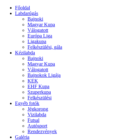
Főoldal
Labdarúgás
Bajnoki
Magyar Kupa
Válogatott
Európa Liga
Ligakupa
Felkészülési, gála
Kézilabda
Bajnoki
Magyar Kupa
Válogatott
Bajnokok Ligája
KEK
EHF Kupa
Szuperkupa
Felkészülési
Egyéb fotók
Jégkorong
Vizilabda
Futsal
Autósport
Rendezvények
Galéria