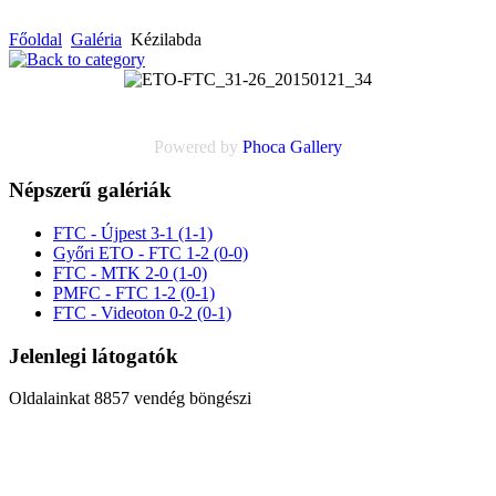
Főoldal
Galéria
Kézilabda
Powered by
Phoca
Gallery
Népszerű galériák
FTC - Újpest 3-1 (1-1)
Győri ETO - FTC 1-2 (0-0)
FTC - MTK 2-0 (1-0)
PMFC - FTC 1-2 (0-1)
FTC - Videoton 0-2 (0-1)
Jelenlegi látogatók
Oldalainkat 8857 vendég böngészi