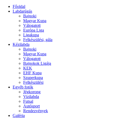
Főoldal
Labdarúgás
Bajnoki
Magyar Kupa
Válogatott
Európa Liga
Ligakupa
Felkészülési, gála
Kézilabda
Bajnoki
Magyar Kupa
Válogatott
Bajnokok Ligája
KEK
EHF Kupa
Szuperkupa
Felkészülési
Egyéb fotók
Jégkorong
Vizilabda
Futsal
Autósport
Rendezvények
Galéria