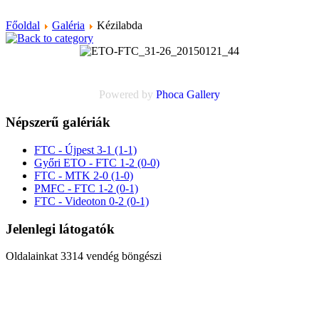
Főoldal
Galéria
Kézilabda
Powered by
Phoca
Gallery
Népszerű galériák
FTC - Újpest 3-1 (1-1)
Győri ETO - FTC 1-2 (0-0)
FTC - MTK 2-0 (1-0)
PMFC - FTC 1-2 (0-1)
FTC - Videoton 0-2 (0-1)
Jelenlegi látogatók
Oldalainkat 3314 vendég böngészi