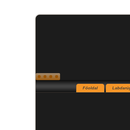
Főoldal
Labdarú