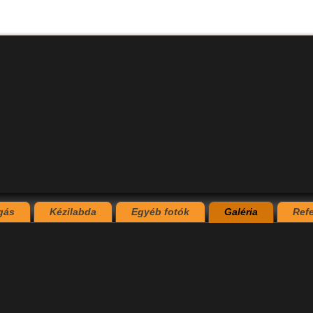
gás
Kézilabda
Egyéb fotók
Galéria
Ref