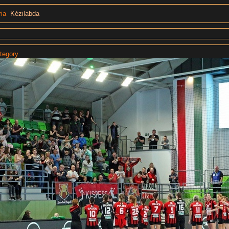
ria
Kézilabda