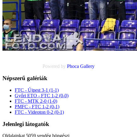
Powered by
Phoca
Gallery
Népszerű galériák
FTC - Újpest 3-1 (1-1)
Győri ETO - FTC 1-2 (0-0)
FTC - MTK 2-0 (1-0)
PMFC - FTC 1-2 (0-1)
FTC - Videoton 0-2 (0-1)
Jelenlegi látogatók
Oldalainkat 5059 vendég böngészi