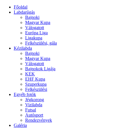
Főoldal
Labdarúgás
Bajnoki
Magyar Kupa
Válogatott
Európa Liga
Ligakupa
Felkészülési, gála
Kézilabda
Bajnoki
Magyar Kupa
Válogatott
Bajnokok Ligája
KEK
EHF Kupa
Szuperkupa
Felkészülési
Egyéb fotók
Jégkorong
Vizilabda
Futsal
Autósport
Rendezvények
Galéria