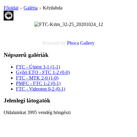
Főoldal
Galéria
Kézilabda
Powered by
Phoca
Gallery
Népszerű galériák
FTC - Újpest 3-1 (1-1)
Győri ETO - FTC 1-2 (0-0)
FTC - MTK 2-0 (1-0)
PMFC - FTC 1-2 (0-1)
FTC - Videoton 0-2 (0-1)
Jelenlegi látogatók
Oldalainkat 3995 vendég böngészi