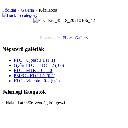
Főoldal
Galéria
Kézilabda
Powered by
Phoca
Gallery
Népszerű galériák
FTC - Újpest 3-1 (1-1)
Győri ETO - FTC 1-2 (0-0)
FTC - MTK 2-0 (1-0)
PMFC - FTC 1-2 (0-1)
FTC - Videoton 0-2 (0-1)
Jelenlegi látogatók
Oldalainkat 9206 vendég böngészi