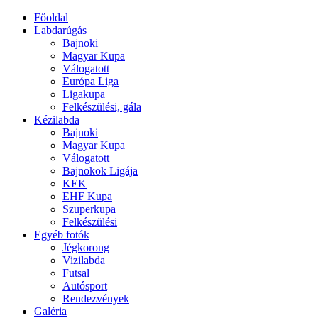
Főoldal
Labdarúgás
Bajnoki
Magyar Kupa
Válogatott
Európa Liga
Ligakupa
Felkészülési, gála
Kézilabda
Bajnoki
Magyar Kupa
Válogatott
Bajnokok Ligája
KEK
EHF Kupa
Szuperkupa
Felkészülési
Egyéb fotók
Jégkorong
Vizilabda
Futsal
Autósport
Rendezvények
Galéria