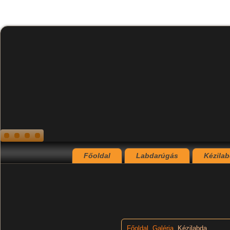
Főoldal
Labdarúgás
Kézila
Főoldal
Galéria
Kézilabda