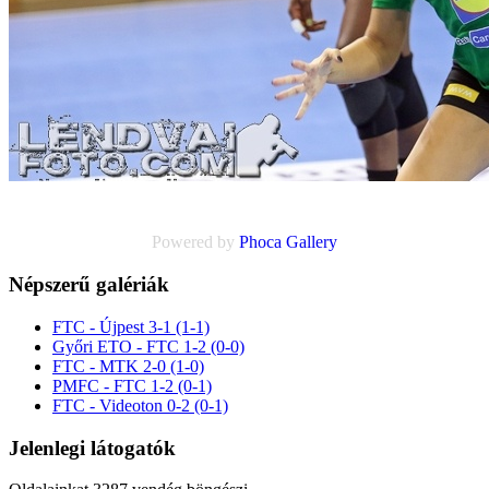
Powered by
Phoca
Gallery
Népszerű galériák
FTC - Újpest 3-1 (1-1)
Győri ETO - FTC 1-2 (0-0)
FTC - MTK 2-0 (1-0)
PMFC - FTC 1-2 (0-1)
FTC - Videoton 0-2 (0-1)
Jelenlegi látogatók