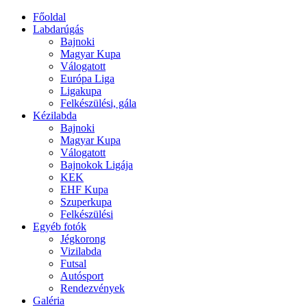
Főoldal
Labdarúgás
Bajnoki
Magyar Kupa
Válogatott
Európa Liga
Ligakupa
Felkészülési, gála
Kézilabda
Bajnoki
Magyar Kupa
Válogatott
Bajnokok Ligája
KEK
EHF Kupa
Szuperkupa
Felkészülési
Egyéb fotók
Jégkorong
Vizilabda
Futsal
Autósport
Rendezvények
Galéria