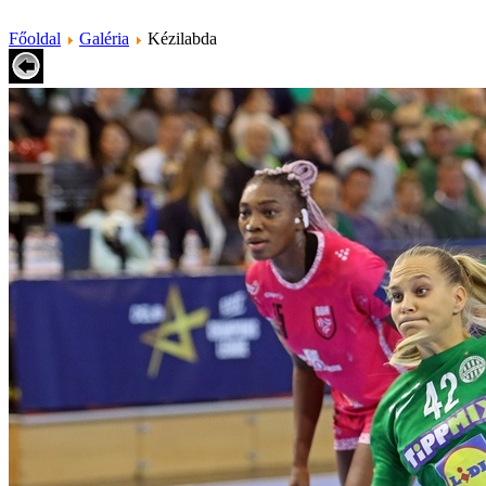
Főoldal
Galéria
Kézilabda