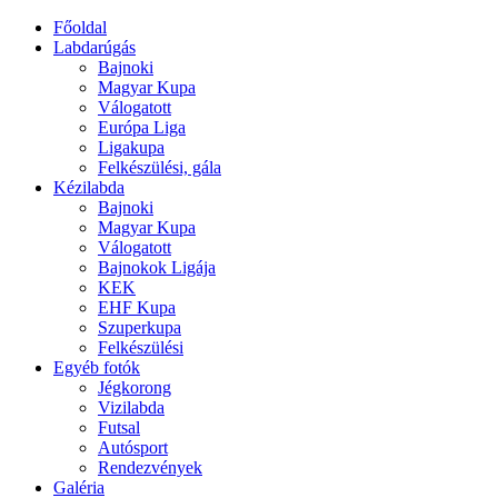
Főoldal
Labdarúgás
Bajnoki
Magyar Kupa
Válogatott
Európa Liga
Ligakupa
Felkészülési, gála
Kézilabda
Bajnoki
Magyar Kupa
Válogatott
Bajnokok Ligája
KEK
EHF Kupa
Szuperkupa
Felkészülési
Egyéb fotók
Jégkorong
Vizilabda
Futsal
Autósport
Rendezvények
Galéria