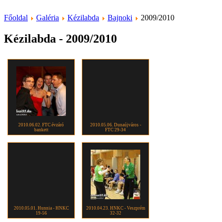
Főoldal
Galéria
Kézilabda
Bajnoki
2009/2010
Kézilabda - 2009/2010
2010.06.02. FTC évzáró
2010.05.06. Dunaújváros -
bankett
FTC 29-34
2010.05.01. Hunnia - HNKC
2010.04.23. HNKC - Veszprém
19-56
32-32