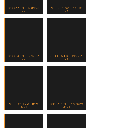
2010.02.20. FTC - Siófok 32-
2010.02.13. Vác - HNKC 40-
26
19
2010.01.30. FTC - DVSC 32-
2010.01.16. FTC - HNKC 32-
29
28
2010.01.03. HNKC - DVSC
2009.12.13. FTC - Pick Szeged
27-34
27-34