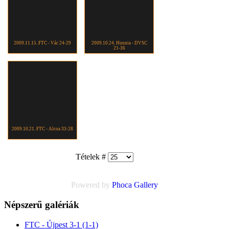
2009.11.15. FTC - Vác 24-29
2009.10.24. Hunnia - DVSC
21-36
2009.10.21. FTC - Alcoa 33-28
Tételek #
Powered by
Phoca
Gallery
Népszerű galériák
FTC - Újpest 3-1 (1-1)