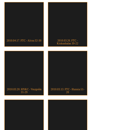
2010.04.17. FTC - Alcoa 32-30
2010.03.26. FTC -
Kiskunhalas 39-22
2010.03.20. HNKC - Veszprém
2010.03.13. FTC - Hunnia 51-
31-29
20