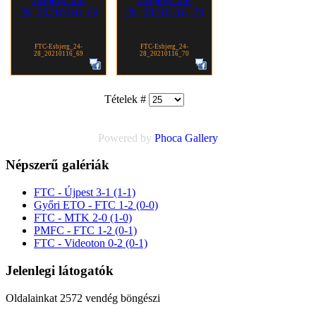
FTC-Esbjerg_24-
FTC-Esbjerg_24-
28_20210116_69
28_20210116_70
Tételek #
Powered by
Phoca
Gallery
Népszerű galériák
FTC - Újpest 3-1 (1-1)
Győri ETO - FTC 1-2 (0-0)
FTC - MTK 2-0 (1-0)
PMFC - FTC 1-2 (0-1)
FTC - Videoton 0-2 (0-1)
Jelenlegi látogatók
Oldalainkat 2572 vendég böngészi