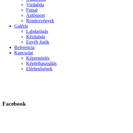
Vizilabda
Futsal
Autósport
Rendezvények
Galéria
Labdarúgás
Kézilabda
Egyéb fotók
Referencia
Kapcsolat
Képrendelés
Képfelhasználás
Elérhetőségek
Facebook