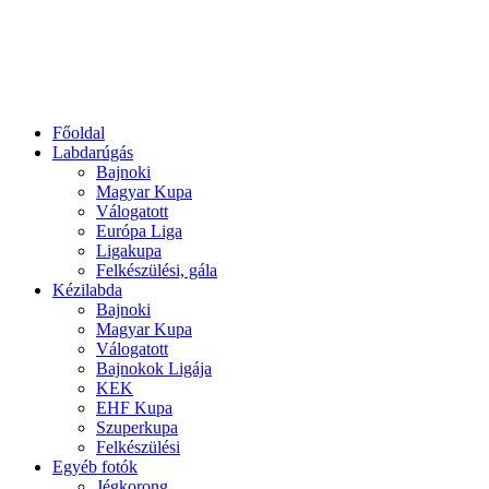
Főoldal
Labdarúgás
Bajnoki
Magyar Kupa
Válogatott
Európa Liga
Ligakupa
Felkészülési, gála
Kézilabda
Bajnoki
Magyar Kupa
Válogatott
Bajnokok Ligája
KEK
EHF Kupa
Szuperkupa
Felkészülési
Egyéb fotók
Jégkorong