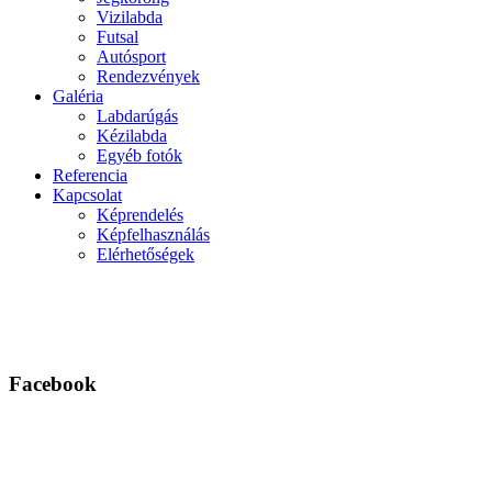
Vizilabda
Futsal
Autósport
Rendezvények
Galéria
Labdarúgás
Kézilabda
Egyéb fotók
Referencia
Kapcsolat
Képrendelés
Képfelhasználás
Elérhetőségek
Facebook