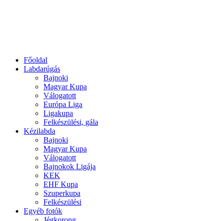
Főoldal
Labdarúgás
Bajnoki
Magyar Kupa
Válogatott
Európa Liga
Ligakupa
Felkészülési, gála
Kézilabda
Bajnoki
Magyar Kupa
Válogatott
Bajnokok Ligája
KEK
EHF Kupa
Szuperkupa
Felkészülési
Egyéb fotók
Jégkorong