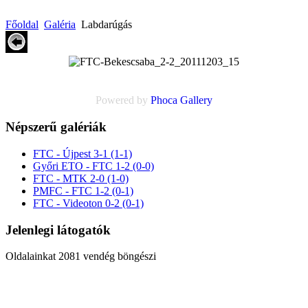
Főoldal
Galéria
Labdarúgás
Powered by
Phoca
Gallery
Népszerű galériák
FTC - Újpest 3-1 (1-1)
Győri ETO - FTC 1-2 (0-0)
FTC - MTK 2-0 (1-0)
PMFC - FTC 1-2 (0-1)
FTC - Videoton 0-2 (0-1)
Jelenlegi látogatók
Oldalainkat 2081 vendég böngészi