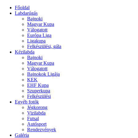
Főoldal
Labdarúgás
Bajnoki
Magyar Kupa
Válogatott
Európa Liga
Ligakupa
Felkészülési, gála
Kézilabda
Bajnoki
Magyar Kupa
Válogatott
Bajnokok Ligája
KEK
EHF Kupa
Szuperkupa
Felkészülési
Egyéb fotók
Jégkorong
Vizilabda
Futsal
Autósport
Rendezvények
Galéria