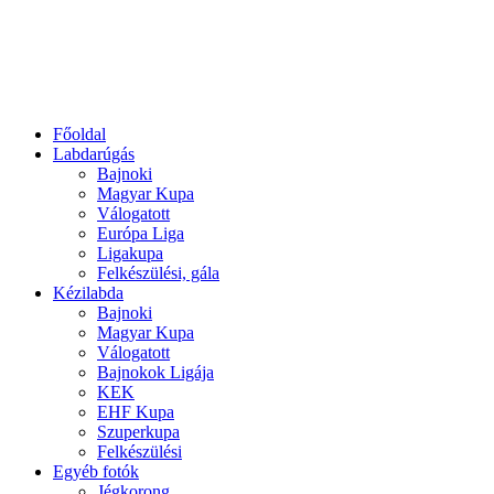
Főoldal
Labdarúgás
Bajnoki
Magyar Kupa
Válogatott
Európa Liga
Ligakupa
Felkészülési, gála
Kézilabda
Bajnoki
Magyar Kupa
Válogatott
Bajnokok Ligája
KEK
EHF Kupa
Szuperkupa
Felkészülési
Egyéb fotók
Jégkorong