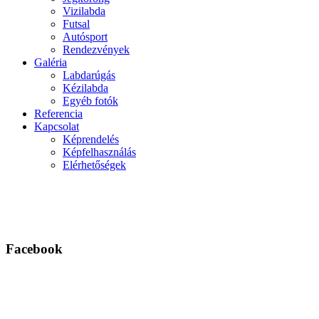
Vizilabda
Futsal
Autósport
Rendezvények
Galéria
Labdarúgás
Kézilabda
Egyéb fotók
Referencia
Kapcsolat
Képrendelés
Képfelhasználás
Elérhetőségek
Facebook