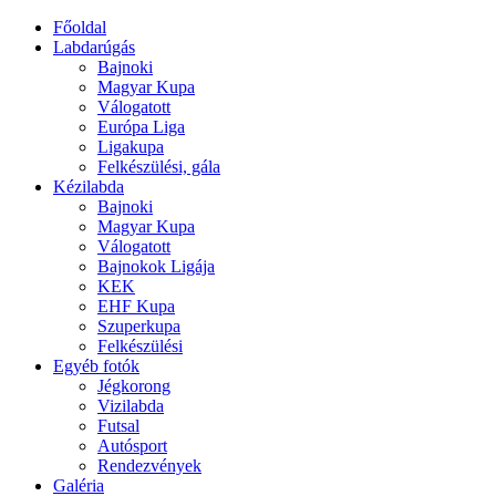
Főoldal
Labdarúgás
Bajnoki
Magyar Kupa
Válogatott
Európa Liga
Ligakupa
Felkészülési, gála
Kézilabda
Bajnoki
Magyar Kupa
Válogatott
Bajnokok Ligája
KEK
EHF Kupa
Szuperkupa
Felkészülési
Egyéb fotók
Jégkorong
Vizilabda
Futsal
Autósport
Rendezvények
Galéria