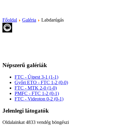
Főoldal
Galéria
Labdarúgás
Népszerű galériák
FTC - Újpest 3-1 (1-1)
Győri ETO - FTC 1-2 (0-0)
FTC - MTK 2-0 (1-0)
PMFC - FTC 1-2 (0-1)
FTC - Videoton 0-2 (0-1)
Jelenlegi látogatók
Oldalainkat 4833 vendég böngészi