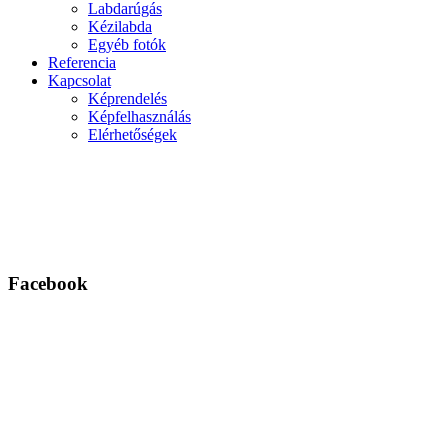
Labdarúgás
Kézilabda
Egyéb fotók
Referencia
Kapcsolat
Képrendelés
Képfelhasználás
Elérhetőségek
Facebook