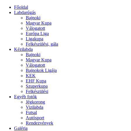
Főoldal
Labdarúgás
Bajnoki
Magyar Kupa
Válogatott
Európa Liga
Ligakupa
Felkészülési, gála
Kézilabda
Bajnoki
Magyar Kupa
Válogatott
Bajnokok Ligája
KEK
EHF Kupa
Szuperkupa
Felkészülési
Egyéb fotók
Jégkorong
Vizilabda
Futsal
Autósport
Rendezvények
Galéria