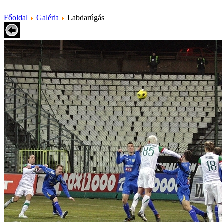
Főoldal
Galéria
Labdarúgás