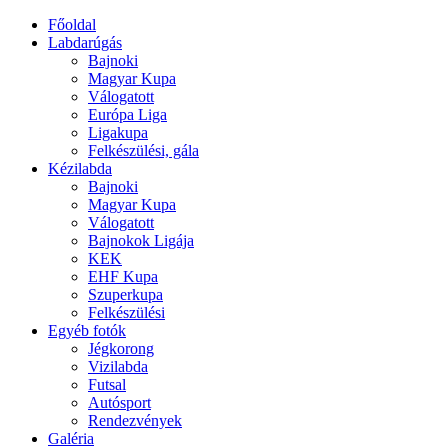
Főoldal
Labdarúgás
Bajnoki
Magyar Kupa
Válogatott
Európa Liga
Ligakupa
Felkészülési, gála
Kézilabda
Bajnoki
Magyar Kupa
Válogatott
Bajnokok Ligája
KEK
EHF Kupa
Szuperkupa
Felkészülési
Egyéb fotók
Jégkorong
Vizilabda
Futsal
Autósport
Rendezvények
Galéria