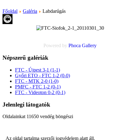
Főoldal
Galéria
Labdarúgás
Powered by
Phoca
Gallery
Népszerű galériák
FTC - Újpest 3-1 (1-1)
Győri ETO - FTC 1-2 (0-0)
FTC - MTK 2-0 (1-0)
PMFC - FTC 1-2 (0-1)
FTC - Videoton 0-2 (0-1)
Jelenlegi látogatók
Oldalainkat 11650 vendég böngészi
Az oldal tartalma szerzői jogvédelem alatt áll.