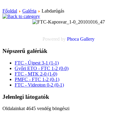
Főoldal
Galéria
Labdarúgás
Powered by
Phoca
Gallery
Népszerű galériák
FTC - Újpest 3-1 (1-1)
Győri ETO - FTC 1-2 (0-0)
FTC - MTK 2-0 (1-0)
PMFC - FTC 1-2 (0-1)
FTC - Videoton 0-2 (0-1)
Jelenlegi látogatók
Oldalainkat 4645 vendég böngészi