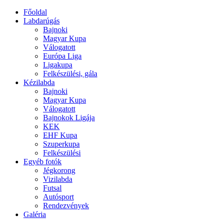
Főoldal
Labdarúgás
Bajnoki
Magyar Kupa
Válogatott
Európa Liga
Ligakupa
Felkészülési, gála
Kézilabda
Bajnoki
Magyar Kupa
Válogatott
Bajnokok Ligája
KEK
EHF Kupa
Szuperkupa
Felkészülési
Egyéb fotók
Jégkorong
Vizilabda
Futsal
Autósport
Rendezvények
Galéria