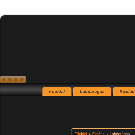
Főoldal
Labdarúgás
Kézila
Főoldal
Galéria
Labdarúgás