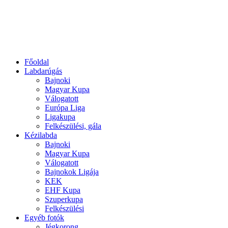
Főoldal
Labdarúgás
Bajnoki
Magyar Kupa
Válogatott
Európa Liga
Ligakupa
Felkészülési, gála
Kézilabda
Bajnoki
Magyar Kupa
Válogatott
Bajnokok Ligája
KEK
EHF Kupa
Szuperkupa
Felkészülési
Egyéb fotók
Jégkorong