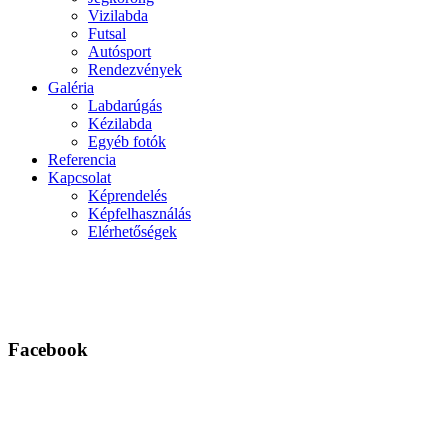
Vizilabda
Futsal
Autósport
Rendezvények
Galéria
Labdarúgás
Kézilabda
Egyéb fotók
Referencia
Kapcsolat
Képrendelés
Képfelhasználás
Elérhetőségek
Facebook