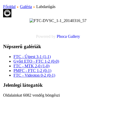
Főoldal
Galéria
Labdarúgás
Powered by
Phoca
Gallery
Népszerű galériák
FTC - Újpest 3-1 (1-1)
Győri ETO - FTC 1-2 (0-0)
FTC - MTK 2-0 (1-0)
PMFC - FTC 1-2 (0-1)
FTC - Videoton 0-2 (0-1)
Jelenlegi látogatók
Oldalainkat 6082 vendég böngészi