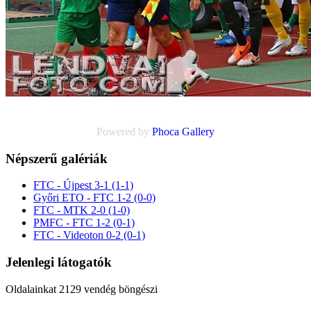
Powered by
Phoca
Gallery
Népszerű galériák
FTC - Újpest 3-1 (1-1)
Győri ETO - FTC 1-2 (0-0)
FTC - MTK 2-0 (1-0)
PMFC - FTC 1-2 (0-1)
FTC - Videoton 0-2 (0-1)
Jelenlegi látogatók
Oldalainkat 2129 vendég böngészi