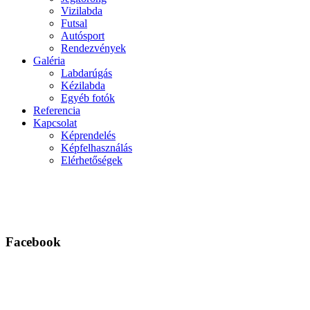
Vizilabda
Futsal
Autósport
Rendezvények
Galéria
Labdarúgás
Kézilabda
Egyéb fotók
Referencia
Kapcsolat
Képrendelés
Képfelhasználás
Elérhetőségek
Facebook