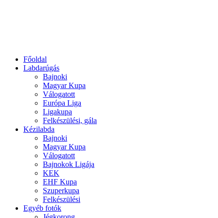
Főoldal
Labdarúgás
Bajnoki
Magyar Kupa
Válogatott
Európa Liga
Ligakupa
Felkészülési, gála
Kézilabda
Bajnoki
Magyar Kupa
Válogatott
Bajnokok Ligája
KEK
EHF Kupa
Szuperkupa
Felkészülési
Egyéb fotók
Jégkorong