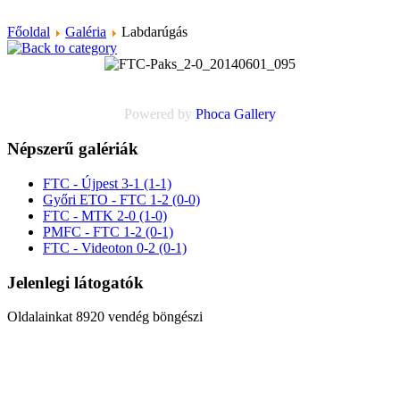
Főoldal
Galéria
Labdarúgás
Powered by
Phoca
Gallery
Népszerű galériák
FTC - Újpest 3-1 (1-1)
Győri ETO - FTC 1-2 (0-0)
FTC - MTK 2-0 (1-0)
PMFC - FTC 1-2 (0-1)
FTC - Videoton 0-2 (0-1)
Jelenlegi látogatók
Oldalainkat 8920 vendég böngészi