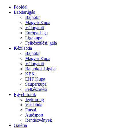
Főoldal
Labdarúgás
Bajnoki
Magyar Kupa
Válogatott
Európa Liga
Ligakupa
Felkészülési, gála
Kézilabda
Bajnoki
Magyar Kupa
Válogatott
Bajnokok Ligája
KEK
EHF Kupa
Szuperkupa
Felkészülési
Egyéb fotók
Jégkorong
Vizilabda
Futsal
Autósport
Rendezvények
Galéria