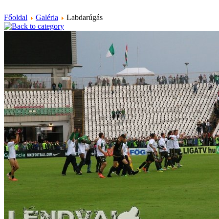
Főoldal
Galéria
Labdarúgás