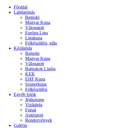
Főoldal
Labdarúgás
Bajnoki
Magyar Kupa
Válogatott
Európa Liga
Ligakupa
Felkészülési, gála
Kézilabda
Bajnoki
Magyar Kupa
Válogatott
Bajnokok Ligája
KEK
EHF Kupa
Szuperkupa
Felkészülési
Egyéb fotók
Jégkorong
Vizilabda
Futsal
Autósport
Rendezvények
Galéria