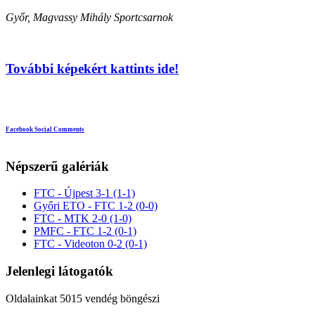
Győr, Magvassy Mihály Sportcsarnok
További képekért kattints ide!
Facebook Social Comments
Népszerű galériák
FTC - Újpest 3-1 (1-1)
Győri ETO - FTC 1-2 (0-0)
FTC - MTK 2-0 (1-0)
PMFC - FTC 1-2 (0-1)
FTC - Videoton 0-2 (0-1)
Jelenlegi látogatók
Oldalainkat 5015 vendég böngészi