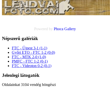
Powered by
Phoca
Gallery
Népszerű galériák
FTC - Újpest 3-1 (1-1)
Győri ETO - FTC 1-2 (0-0)
FTC - MTK 2-0 (1-0)
PMFC - FTC 1-2 (0-1)
FTC - Videoton 0-2 (0-1)
Jelenlegi látogatók
Oldalainkat 3104 vendég böngészi