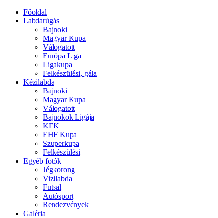
Főoldal
Labdarúgás
Bajnoki
Magyar Kupa
Válogatott
Európa Liga
Ligakupa
Felkészülési, gála
Kézilabda
Bajnoki
Magyar Kupa
Válogatott
Bajnokok Ligája
KEK
EHF Kupa
Szuperkupa
Felkészülési
Egyéb fotók
Jégkorong
Vizilabda
Futsal
Autósport
Rendezvények
Galéria