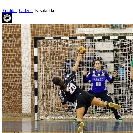
Főoldal
Galéria
Kézilabda