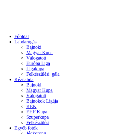
Főoldal
Labdarúgás
Bajnoki
Magyar Kupa
Válogatott
Európa Liga
Ligakupa
Felkészülési, gála
Kézilabda
Bajnoki
Magyar Kupa
Válogatott
Bajnokok Ligája
KEK
EHF Kupa
Szuperkupa
Felkészülési
Egyéb fotók
Jégkorong