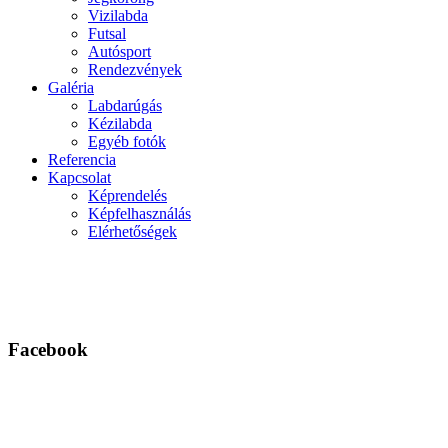
Vizilabda
Futsal
Autósport
Rendezvények
Galéria
Labdarúgás
Kézilabda
Egyéb fotók
Referencia
Kapcsolat
Képrendelés
Képfelhasználás
Elérhetőségek
Facebook