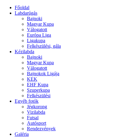
Főoldal
Labdarúgás
Bajnoki
Magyar Kupa
Válogatott
Európa Liga
Ligakupa
Felkészülési, gála
Kézilabda
Bajnoki
Magyar Kupa
Válogatott
Bajnokok Ligája
KEK
EHF Kupa
Szuperkupa
Felkészülési
Egyéb fotók
Jégkorong
Vizilabda
Futsal
Autósport
Rendezvények
Galéria