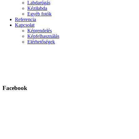
Labdarúgás
Kézilabda
Egyéb fotók
Referencia
Kapcsolat
Képrendelés
Képfelhasználás
Elérhetőségek
Facebook