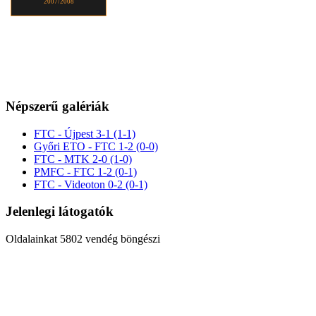
2007/2008
Népszerű galériák
FTC - Újpest 3-1 (1-1)
Győri ETO - FTC 1-2 (0-0)
FTC - MTK 2-0 (1-0)
PMFC - FTC 1-2 (0-1)
FTC - Videoton 0-2 (0-1)
Jelenlegi látogatók
Oldalainkat 5802 vendég böngészi