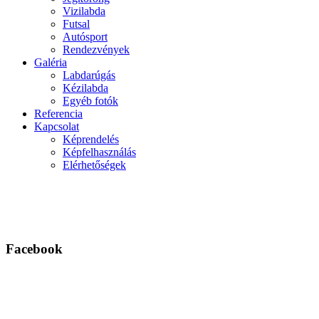
Vizilabda
Futsal
Autósport
Rendezvények
Galéria
Labdarúgás
Kézilabda
Egyéb fotók
Referencia
Kapcsolat
Képrendelés
Képfelhasználás
Elérhetőségek
Facebook