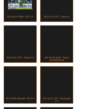
2011.04.24. MTK - FTC 1-3
2011.04.15. FTC - Vasas 0-1
2011.04.01. FTC - Újpest 1-0
2011.03.30. Fradi - Újpest
sajtótájékoztató
2011.03.06. Honvéd - FTC 0-1
2011.02.25. FTC - Kecskemét
2-1