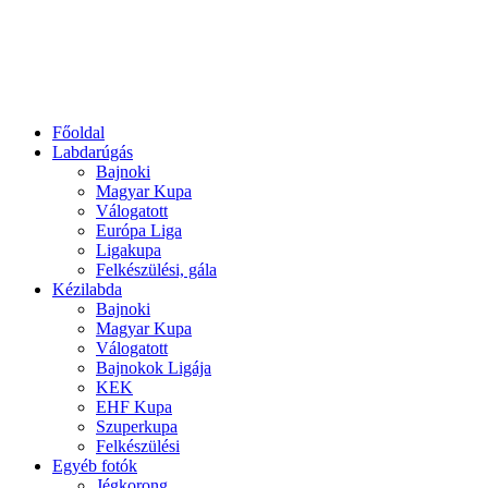
Főoldal
Labdarúgás
Bajnoki
Magyar Kupa
Válogatott
Európa Liga
Ligakupa
Felkészülési, gála
Kézilabda
Bajnoki
Magyar Kupa
Válogatott
Bajnokok Ligája
KEK
EHF Kupa
Szuperkupa
Felkészülési
Egyéb fotók
Jégkorong