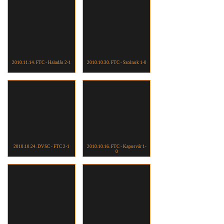
2010.11.14. FTC - Haladás 2-1
2010.10.30. FTC - Szolnok 1-0
2010.10.24. DVSC - FTC 2-1
2010.10.16. FTC - Kaposvár 1-
0