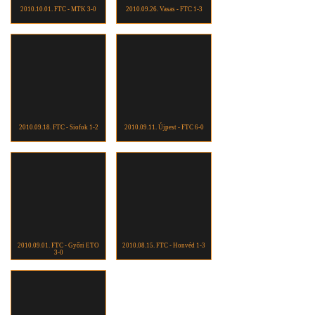
2010.10.01. FTC - MTK 3-0
2010.09.26. Vasas - FTC 1-3
2010.09.18. FTC - Siofok 1-2
2010.09.11. Újpest - FTC 6-0
2010.09.01. FTC - Győri ETO
2010.08.15. FTC - Honvéd 1-3
3-0