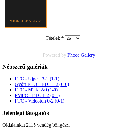
2010.07.30. FTC - Paks 2-1
Tételek #
Powered by
Phoca
Gallery
Népszerű galériák
FTC - Újpest 3-1 (1-1)
Győri ETO - FTC 1-2 (0-0)
FTC - MTK 2-0 (1-0)
PMFC - FTC 1-2 (0-1)
FTC - Videoton 0-2 (0-1)
Jelenlegi látogatók
Oldalainkat 2115 vendég böngészi