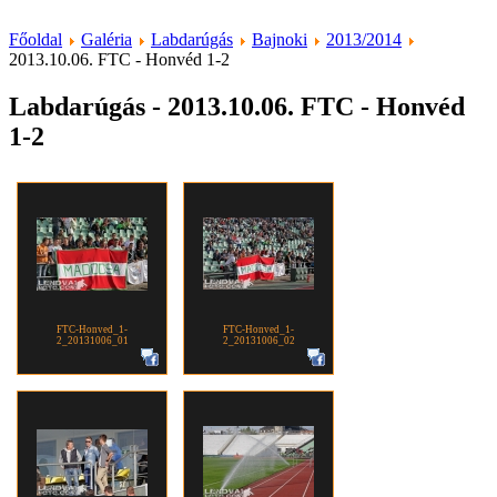
Főoldal
Galéria
Labdarúgás
Bajnoki
2013/2014
2013.10.06. FTC - Honvéd 1-2
Labdarúgás - 2013.10.06. FTC - Honvéd
1-2
FTC-Honved_1-
FTC-Honved_1-
2_20131006_01
2_20131006_02