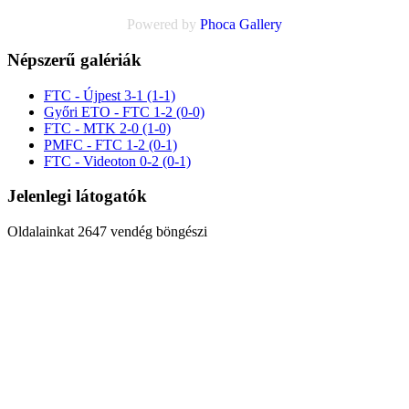
Powered by
Phoca
Gallery
Népszerű galériák
FTC - Újpest 3-1 (1-1)
Győri ETO - FTC 1-2 (0-0)
FTC - MTK 2-0 (1-0)
PMFC - FTC 1-2 (0-1)
FTC - Videoton 0-2 (0-1)
Jelenlegi látogatók
Oldalainkat 2647 vendég böngészi