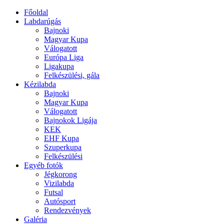
Főoldal
Labdarúgás
Bajnoki
Magyar Kupa
Válogatott
Európa Liga
Ligakupa
Felkészülési, gála
Kézilabda
Bajnoki
Magyar Kupa
Válogatott
Bajnokok Ligája
KEK
EHF Kupa
Szuperkupa
Felkészülési
Egyéb fotók
Jégkorong
Vizilabda
Futsal
Autósport
Rendezvények
Galéria