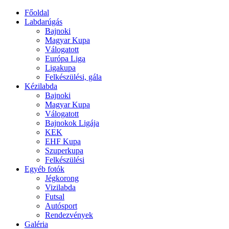
Főoldal
Labdarúgás
Bajnoki
Magyar Kupa
Válogatott
Európa Liga
Ligakupa
Felkészülési, gála
Kézilabda
Bajnoki
Magyar Kupa
Válogatott
Bajnokok Ligája
KEK
EHF Kupa
Szuperkupa
Felkészülési
Egyéb fotók
Jégkorong
Vizilabda
Futsal
Autósport
Rendezvények
Galéria