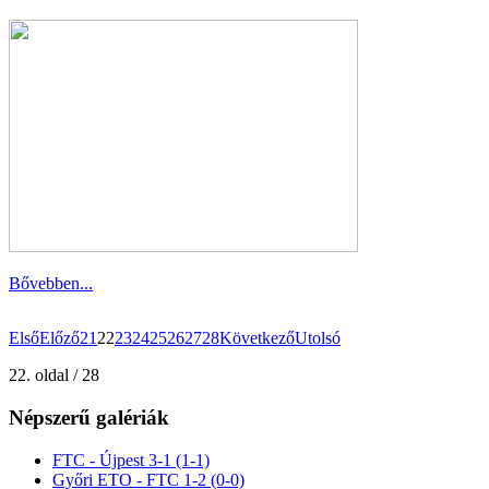
Bővebben...
Első
Előző
21
22
23
24
25
26
27
28
Következő
Utolsó
22. oldal / 28
Népszerű galériák
FTC - Újpest 3-1 (1-1)
Győri ETO - FTC 1-2 (0-0)