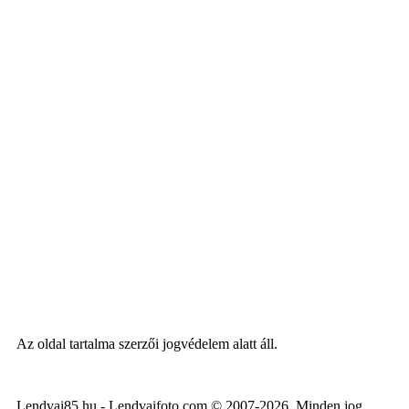
Az oldal tartalma szerzői jogvédelem alatt áll.
Lendvai85.hu - Lendvaifoto.com © 2007-2026. Minden jog