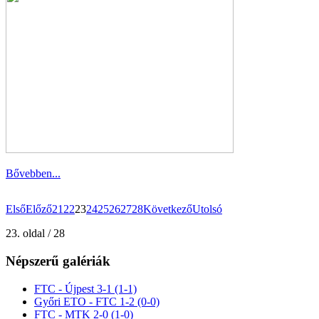
Bővebben...
Első
Előző
21
22
23
24
25
26
27
28
Következő
Utolsó
23. oldal / 28
Népszerű galériák
FTC - Újpest 3-1 (1-1)
Győri ETO - FTC 1-2 (0-0)
FTC - MTK 2-0 (1-0)