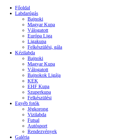
Főoldal
Labdarúgás
Bajnoki
Magyar Kupa
Válogatott
Európa Liga
Ligakupa
Felkészülési, gála
Kézilabda
Bajnoki
Magyar Kupa
Válogatott
Bajnokok Ligája
KEK
EHF Kupa
Szuperkupa
Felkészülési
Egyéb fotók
Jégkorong
Vizilabda
Futsal
Autósport
Rendezvények
Galéria