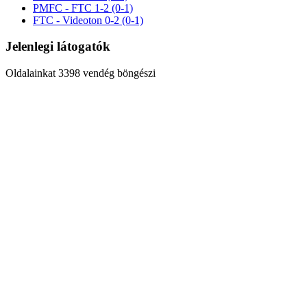
PMFC - FTC 1-2 (0-1)
FTC - Videoton 0-2 (0-1)
Jelenlegi látogatók
Oldalainkat 3398 vendég böngészi